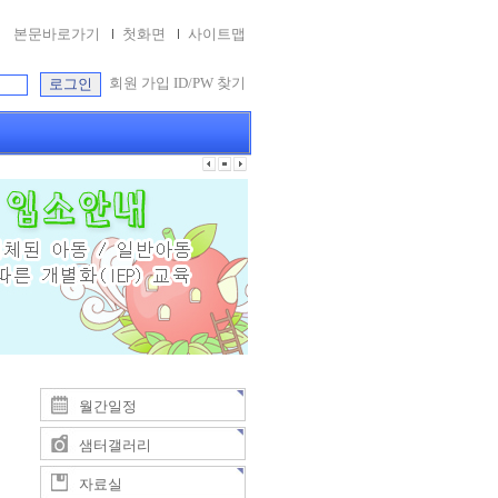
본문바로가기
첫화면
사이트맵
회원 가입
ID/PW 찾기
월간일정
샘터갤러리
4
자료실